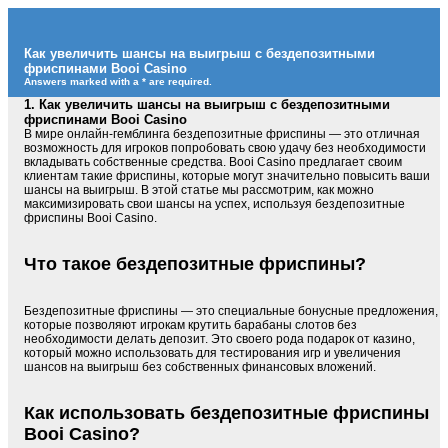
Как увеличить шансы на выигрыш с бездепозитными
фриспинами Booi Casino
Answers marked with a * are required.
1.
Как увеличить шансы на выигрыш с бездепозитными
фриспинами Booi Casino
В мире онлайн-гемблинга бездепозитные фриспины — это отличная
возможность для игроков попробовать свою удачу без необходимости
вкладывать собственные средства. Booi Casino предлагает своим
клиентам такие фриспины, которые могут значительно повысить ваши
шансы на выигрыш. В этой статье мы рассмотрим, как можно
максимизировать свои шансы на успех, используя бездепозитные
фриспины Booi Casino.
Что такое бездепозитные фриспины?
Бездепозитные фриспины — это специальные бонусные предложения,
которые позволяют игрокам крутить барабаны слотов без
необходимости делать депозит. Это своего рода подарок от казино,
который можно использовать для тестирования игр и увеличения
шансов на выигрыш без собственных финансовых вложений.
Как использовать бездепозитные фриспины
Booi Casino?