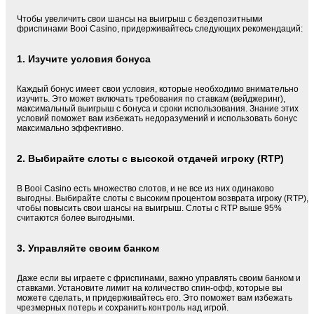
Чтобы увеличить свои шансы на выигрыш с бездепозитными
фриспинами Booi Casino, придерживайтесь следующих рекомендаций:
1. Изучите условия бонуса
Каждый бонус имеет свои условия, которые необходимо внимательно
изучить. Это может включать требования по ставкам (вейджеринг),
максимальный выигрыш с бонуса и сроки использования. Знание этих
условий поможет вам избежать недоразумений и использовать бонус
максимально эффективно.
2. Выбирайте слоты с высокой отдачей игроку (RTP)
В Booi Casino есть множество слотов, и не все из них одинаково
выгодны. Выбирайте слоты с высоким процентом возврата игроку (RTP),
чтобы повысить свои шансы на выигрыш. Слоты с RTP выше 95%
считаются более выгодными.
3. Управляйте своим банком
Даже если вы играете с фриспинами, важно управлять своим банком и
ставками. Установите лимит на количество спин-офф, которые вы
можете сделать, и придерживайтесь его. Это поможет вам избежать
чрезмерных потерь и сохранить контроль над игрой.