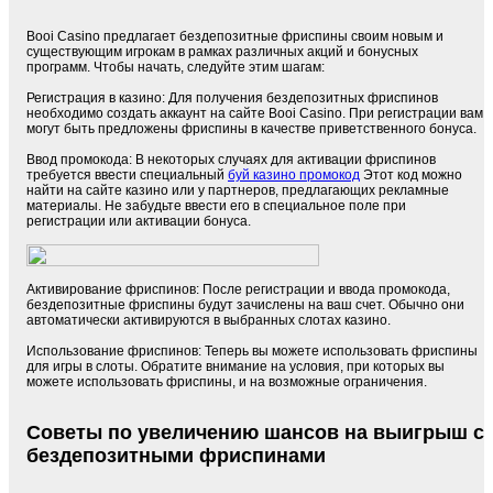
Booi Casino предлагает бездепозитные фриспины своим новым и
существующим игрокам в рамках различных акций и бонусных
программ. Чтобы начать, следуйте этим шагам:
Регистрация в казино: Для получения бездепозитных фриспинов
необходимо создать аккаунт на сайте Booi Casino. При регистрации вам
могут быть предложены фриспины в качестве приветственного бонуса.
Ввод промокода: В некоторых случаях для активации фриспинов
требуется ввести специальный
буй казино промокод
Этот код можно
найти на сайте казино или у партнеров, предлагающих рекламные
материалы. Не забудьте ввести его в специальное поле при
регистрации или активации бонуса.
Активирование фриспинов: После регистрации и ввода промокода,
бездепозитные фриспины будут зачислены на ваш счет. Обычно они
автоматически активируются в выбранных слотах казино.
Использование фриспинов: Теперь вы можете использовать фриспины
для игры в слоты. Обратите внимание на условия, при которых вы
можете использовать фриспины, и на возможные ограничения.
Советы по увеличению шансов на выигрыш с
бездепозитными фриспинами