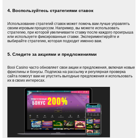
4. Воспользуйтесь стратегиями ставок
Использование стратегий ставок может помочь вам лучше управлять
своим игровым процессом. Например, вы можете использовать
стратегию, при которой увеличиваете ставку после каждого проигрыша
или используете фиксированные ставки. Экспериментируйте и
выбирайте стратегию, которая подходит именно вам.
5. Следите за акциями и предложениями
Booi Casino часто обновляет свои акции и предложения, включая новые
фриспины и бонусы. Подписка на рассылку и регулярная проверка
сайта помогут вам не упустить выгодные предложения и использовать
их в своих интересах.