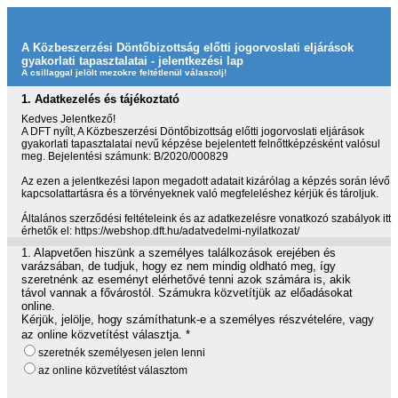
A Közbeszerzési Döntőbizottság előtti jogorvoslati eljárások
gyakorlati tapasztalatai - jelentkezési lap
A csillaggal jelölt mezokre feltétlenül válaszolj!
1.
Adatkezelés és tájékoztató
Kedves Jelentkező!
A DFT nyílt, A Közbeszerzési Döntőbizottság előtti jogorvoslati eljárások
gyakorlati tapasztalatai nevű képzése bejelentett felnőttképzésként valósul
meg. Bejelentési számunk: B/2020/000829
Az ezen a jelentkezési lapon megadott adatait kizárólag a képzés során lévő
kapcsolattartásra és a törvényeknek való megfeleléshez kérjük és tároljuk.
Általános szerződési feltételeink és az adatkezelésre vonatkozó szabályok itt
érhetők el: https://webshop.dft.hu/adatvedelmi-nyilatkozat/
1.
Alapvetően hiszünk a személyes találkozások erejében és
varázsában, de tudjuk, hogy ez nem mindig oldható meg, így
szeretnénk az eseményt elérhetővé tenni azok számára is, akik
távol vannak a fővárostól. Számukra közvetítjük az előadásokat
online.
Kérjük, jelölje, hogy számíthatunk-e a személyes részvételére, vagy
az online közvetítést választja.
*
szeretnék személyesen jelen lenni
az online közvetítést választom