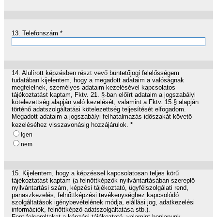
13.
Telefonszám
*
14.
Alulírott képzésben részt vevő büntetőjogi felelősségem
tudatában kijelentem, hogy a megadott adataim a valóságnak
megfelelnek, személyes adataim kezelésével kapcsolatos
tájékoztatást kaptam, Fktv. 21. §-ban előírt adataim a jogszabályi
kötelezettség alapján való kezelését, valamint a Fktv. 15.§ alapján
történő adatszolgáltatási kötelezettség teljesítését elfogadom.
Megadott adataim a jogszabályi felhatalmazás időszakát követő
kezeléséhez visszavonásig hozzájárulok.
*
igen
nem
15.
Kijelentem, hogy a képzéssel kapcsolatosan teljes körű
tájékoztatást kaptam (a felnőttképzők nyilvántartásában szereplő
nyilvántartási szám, képzési tájékoztató, ügyfélszolgálati rend,
panaszkezelés, felnőttképzési tevékenységhez kapcsolódó
szolgáltatások igénybevételének módja, elállási jog, adatkezelési
információk, felnőttképző adatszolgáltatása stb.).
Fent felsoroltakat a képzési tájékoztató, valamint honlapunk