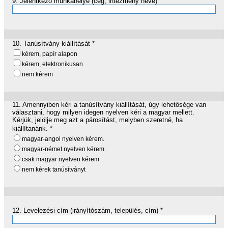
9.
Jelentkező munkahelye (cég, intézmény neve)
10.
Tanúsítvány kiállítását
*
kérem, papír alapon
kérem, elektronikusan
nem kérem
11.
Amennyiben kéri a tanúsítvány kiállítását, úgy lehetősége van
választani, hogy milyen idegen nyelven kéri a magyar mellett.
Kérjük, jelölje meg azt a párosítást, melyben szeretné, ha
kiállítanánk.
*
magyar-angol nyelven kérem.
magyar-német nyelven kérem.
csak magyar nyelven kérem.
nem kérek tanúsítványt
12.
Levelezési cím (irányítószám, település, cím)
*