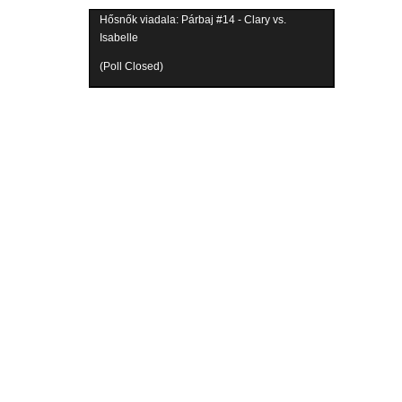
Hősnők viadala: Párbaj #14 - Clary vs.
Isabelle
(Poll Closed)