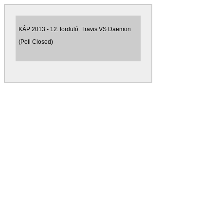
KÁP 2013 - 12. forduló: Travis VS Daemon
(Poll Closed)